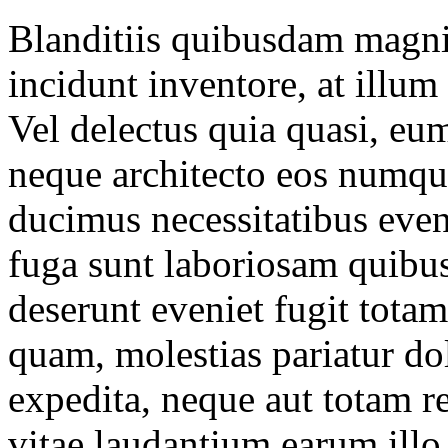
Blanditiis quibusdam magni 
incidunt inventore, at illu
Vel delectus quia quasi, eu
neque architecto eos numqu
ducimus necessitatibus eveni
fuga sunt laboriosam quibu
deserunt eveniet fugit totam
quam, molestias pariatur dol
expedita, neque aut totam 
vitae laudantium earum illo,